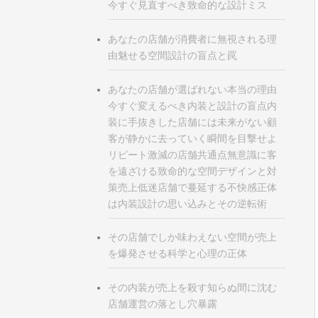
今すぐ見直すべき致命的な設計ミス
あなたの店舗が消費者に無視される理
由魅せる空間設計の盲点と罠
あなたの店舗が選ばれない本当の理由
今すぐ変えるべき内装と設計の盲点内
装に手抜きした店舗には未来がない顧
客が静かに去っていく瞬間を目撃せよ
リピート激減の店舗共通点無意識に客
を遠ざける致命的な空間デザインと対
策売上低迷店舗で蔓延する不快感正体
は内装設計の思い込みとその逆転術
その店舗でしか味わえない空間が売上
を爆発させる科学と心理の正体
その内装が売上を殺す知らぬ間に沈む
店舗運営の落とし穴暴露