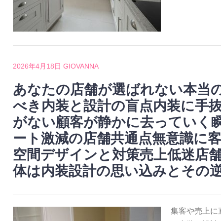
2026年4月18日
GIOVANNA
あなたの店舗が選ばれない本当
べき内装と設計の盲点内装に手
がない顧客が静かに去っていく
ート激減の店舗共通点無意識に
空間デザインと対策売上低迷店
体は内装設計の思い込みとその
集客や売上に