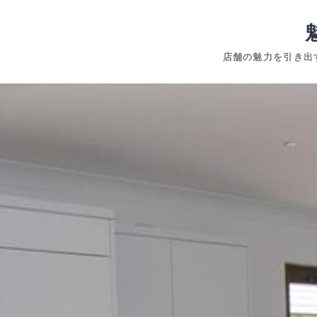
コ
ン
テ
店舗の魅力を引き出
ン
ツ
コ
へ
ン
ス
テ
キ
ン
ッ
ツ
プ
へ
ス
キ
ッ
プ