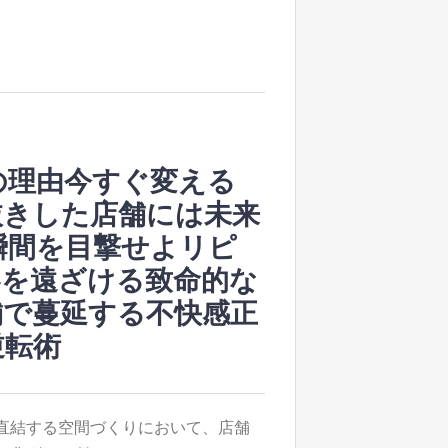
の理由今すぐ変える
抜きした店舗には未来
瞬間を目撃せよリピ
客を遠ざける致命的な
舗で蔓延する不快感正
逆転術
直結する空間づくりにおいて、店舗