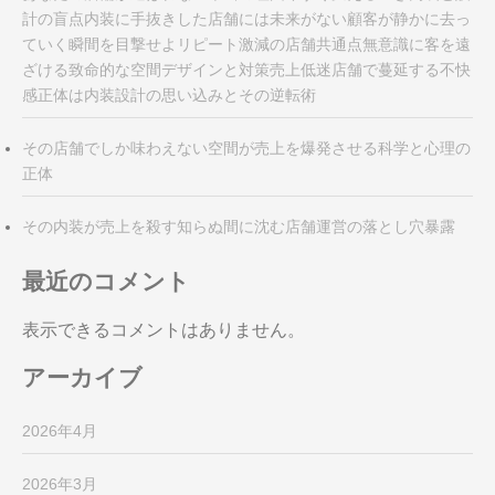
計の盲点内装に手抜きした店舗には未来がない顧客が静かに去っ
ていく瞬間を目撃せよリピート激減の店舗共通点無意識に客を遠
ざける致命的な空間デザインと対策売上低迷店舗で蔓延する不快
感正体は内装設計の思い込みとその逆転術
その店舗でしか味わえない空間が売上を爆発させる科学と心理の
正体
その内装が売上を殺す知らぬ間に沈む店舗運営の落とし穴暴露
最近のコメント
表示できるコメントはありません。
アーカイブ
2026年4月
2026年3月