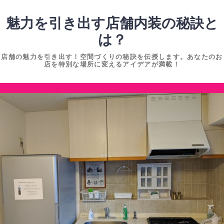
コ
ン
魅力を引き出す店舗内装の秘訣と
テ
は？
ン
店舗の魅力を引き出す！空間づくりの秘訣を伝授します。あなたのお
ツ
店を特別な場所に変えるアイデアが満載！
へ
ス
コ
キ
ン
ッ
テ
プ
ン
ツ
へ
ス
キ
ッ
プ