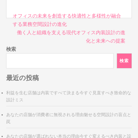
投
オフィスの未来を創造する快適性と多様性が融合
稿
する業務空間設計の進化
ナ
働く人と組織を支える現代オフィス内装設計の進
ビ
化と未来への提案
ゲ
検索
ー
シ
検索
ョ
ン
最近の投稿
利益を生む店舗は内装ですべて決まる今すぐ見直すべき致命的な
設計ミス
あなたの店舗が消費者に無視される理由魅せる空間設計の盲点と
罠
あなたの店舗が選ばれない本当の理由今すぐ変えるべき内装と設